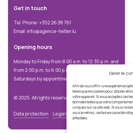
Get
in
touch
Tel. Phone: +352 26 38 761
Email: info@agence-feitler.lu
Opening
hours
Monday to Friday from 8:00 a.m. to 12:30 p.m. and
from 2:00 p.m. to 6:00 p.m.
Gérer le c
Saturdays by appointment only
Afin de vous offrir une expérience opt
telles que les cookies pour stocker et/
votre appareil. Si vous acceptez ces t
© 2025. All rights reserved
données telles que votre comportement
uniques sur ce site web. Si vous ne d
vous le retirez, certaines caractéristi
Data protection
Legal notices
affectées.