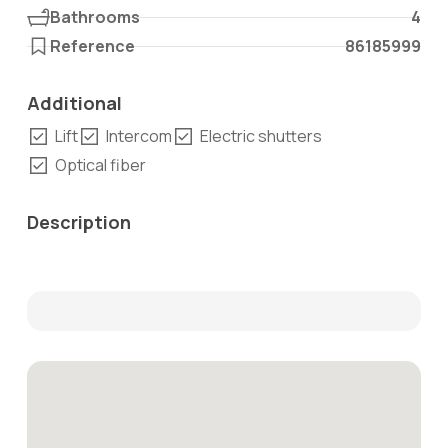
Bathrooms
4
Reference
86185999
Additional
Lift
Intercom
Electric shutters
Optical fiber
Description