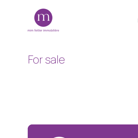
Skip
to
main
content
For
sale