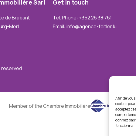
Immobilière
Sarl
Get
in
touch
te de Brabant
Tel. Phone: +352 26 38 761
urg-Merl
Email: info@agence-feitler.lu
ts reserved
Afin de vous 
cookies pour 
Member of the Chambre Immobilière
acceptez ces
comportement
donnez pas v
fonctionnali