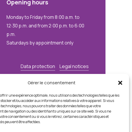
Opening
hours
Monday to Friday from 8:00 a.m. to
12:30 p.m. and from 2:00 p.m. to 6:00
p.m.
Saturdays by appointment only
Data protection
Legal notices
Gérer le consentement
offrir une expérience optimale, nous utilisons des technologies telles que les
stocker et/ou accéder aux informations relatives à votre appareil. Si vous
 technologies, nous pouvons traiter des données telles que votre
 de navigation ou des identifiants uniques sur ce site web. Si vous ne
otre consentement ou si vous le retirez, certaines caractéristiques et
tés peuvent être affectées.