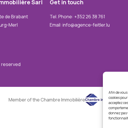
Immobilière
Sarl
Get
in
touch
te de Brabant
Tel. Phone: +352 26 38 761
urg-Merl
Email: info@agence-feitler.lu
ts reserved
Afin de vous 
cookies pour 
Member of the Chambre Immobilière
acceptez ces
comportement
donnez pas v
fonctionnali