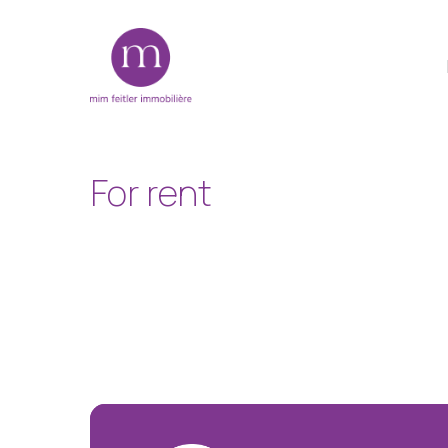
Skip
to
main
content
For
rent