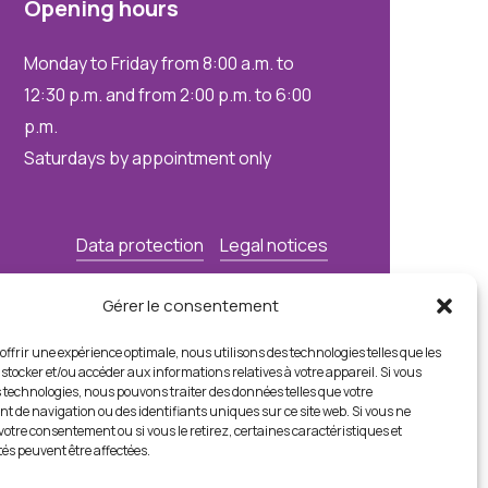
Opening
hours
Monday to Friday from 8:00 a.m. to
12:30 p.m. and from 2:00 p.m. to 6:00
p.m.
Saturdays by appointment only
Data protection
Legal notices
Gérer le consentement
offrir une expérience optimale, nous utilisons des technologies telles que les
stocker et/ou accéder aux informations relatives à votre appareil. Si vous
 technologies, nous pouvons traiter des données telles que votre
 de navigation ou des identifiants uniques sur ce site web. Si vous ne
otre consentement ou si vous le retirez, certaines caractéristiques et
tés peuvent être affectées.