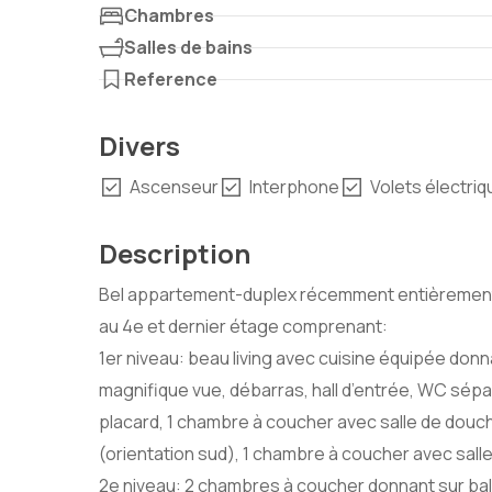
Chambres
Salles de bains
Reference
Divers
Ascenseur
Interphone
Volets électri
Description
Bel appartement-duplex récemment entièrement 
au 4e et dernier étage comprenant:
1er niveau: beau living avec cuisine équipée don
magnifique vue, débarras, hall d’entrée, WC sépar
placard, 1 chambre à coucher avec salle de douc
(orientation sud), 1 chambre à coucher avec sall
2e niveau: 2 chambres à coucher donnant sur ba