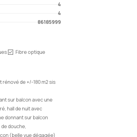
4
4
86185999
ques
Fibre optique
rénové de +/-180 m2 sis
nant sur balcon avec une
é, hall de nuit avec
he donnant sur balcon
e de douche,
lcon (belle vue dégagée)