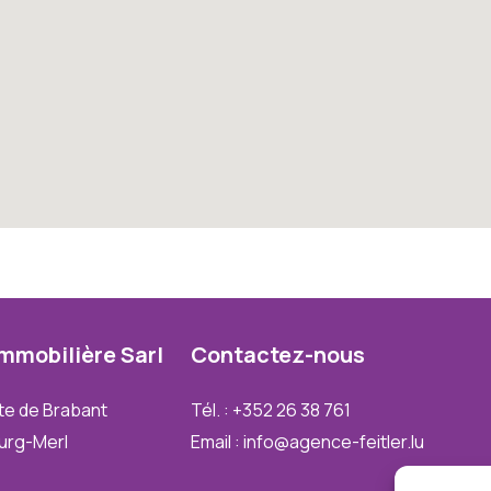
Immobilière
Sarl
Contactez-nous
te de Brabant
Tél. : +352 26 38 761
urg-Merl
Email : info@agence-feitler.lu