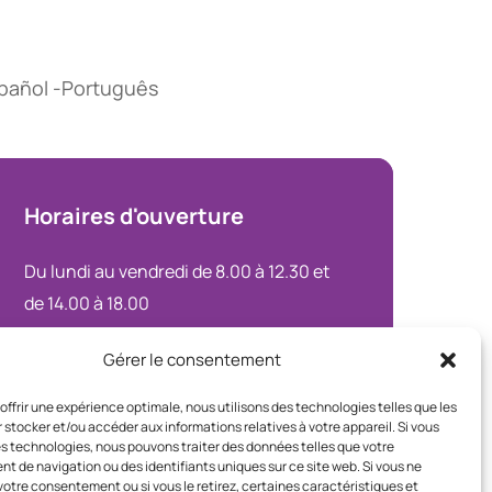
spañol -Português
Horaires
d'ouverture
Du lundi au vendredi de 8.00 à 12.30 et
de 14.00 à 18.00
Le samedi uniquement sur rendez-
Gérer le consentement
vous
 offrir une expérience optimale, nous utilisons des technologies telles que les
 stocker et/ou accéder aux informations relatives à votre appareil. Si vous
 technologies, nous pouvons traiter des données telles que votre
rotection des données
Mentions légales
 de navigation ou des identifiants uniques sur ce site web. Si vous ne
otre consentement ou si vous le retirez, certaines caractéristiques et