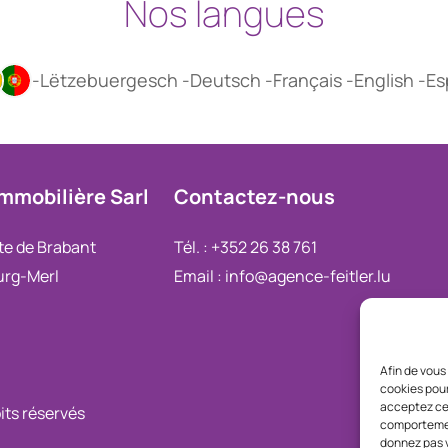
Nos
langues
-Lëtzebuergesch -Deutsch -Français -English -E
Immobilière
Sarl
Contactez-nous
te de Brabant
Tél. : +352 26 38 761
urg-Merl
Email : info@agence-feitler.lu
Afin de vous
cookies pour
acceptez ces
its réservés
P
comportement
donnez pas v