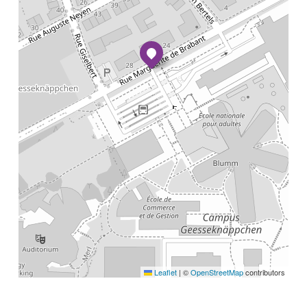
Leaflet
|
©
OpenStreetMap
contributors