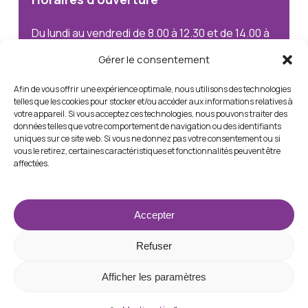
Du lundi au vendredi de 8.00 à 12.30 et de 14.00 à
18.00
Gérer le consentement
Le samedi uniquement sur rendez-vous
Afin de vous offrir une expérience optimale, nous utilisons des technologies
telles que les cookies pour stocker et/ou accéder aux informations relatives à
votre appareil. Si vous acceptez ces technologies, nous pouvons traiter des
© 2025. Tous droits réservés
données telles que votre comportement de navigation ou des identifiants
uniques sur ce site web. Si vous ne donnez pas votre consentement ou si
vous le retirez, certaines caractéristiques et fonctionnalités peuvent être
Protection des données
Mentions légales
affectées.
Membre de la Chambre Immobilière
Accepter
Refuser
Afficher les paramètres