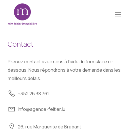
Skip
Menu
to
Close
main
Menu
content
Contact
Prenez contact avec nous à l’aide du formulaire ci-
dessous. Nous répondrons à votre demande dans les
meilleurs délais.
+352 26 38 761
info@agence-feitler.lu
26, rue Marguerite de Brabant