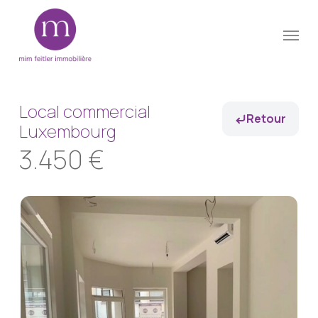
Skip
Menu
to
Close
main
Menu
content
Local commercial
Retour
Luxembourg
3.450 €