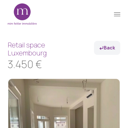
Skip
Menu
to
Close
main
Menu
content
Retail space
Back
Luxembourg
3.450 €