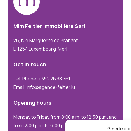
Mim
Feitler
Immobilière
Sarl
26, rue Marguerite de Brabant
L-1254 Luxembourg-Merl
Get
in
touch
Tel. Phone: +352 26 38 761
Email: info@agence-feitler.lu
Opening
hours
Monday to Friday from 8:00 a.m. to 12:30 p.m. and
from 2:00 p.m. to 6:00 p.m.
Gérer le c