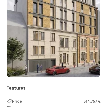
Features
Price
514.757 €