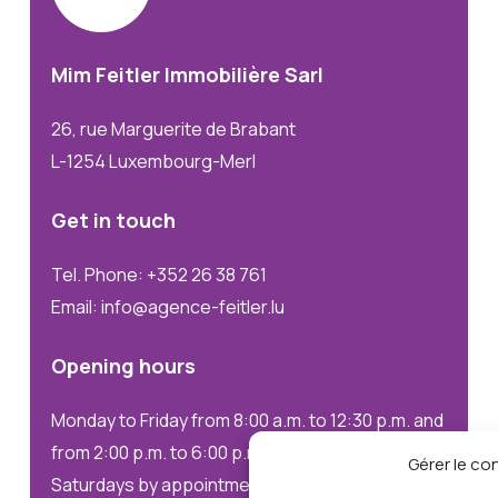
Mim
Feitler
Immobilière
Sarl
26, rue Marguerite de Brabant
L-1254 Luxembourg-Merl
Get
in
touch
Tel. Phone: +352 26 38 761
Email: info@agence-feitler.lu
Opening
hours
Monday to Friday from 8:00 a.m. to 12:30 p.m. and
from 2:00 p.m. to 6:00 p.m.
Gérer le c
Saturdays by appointment only