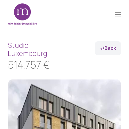
Skip
Menu
to
Close
main
Menu
content
Studio
Back
Luxembourg
514.757 €