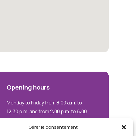
Opening
hours
Monday to Friday from 8:00 a.m. to
12:30 p.m. and from 2:00 p.m. to 6:00
p.m.
Gérer le consentement
Saturdays by appointment only