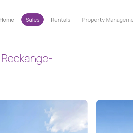
Home
Sales
Rentals
Property Managem
 Reckange-