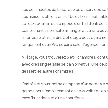
Les commodités de base, écoles et services se t
Les maisons offrent entre 160 et 177 m² habitabl
Le rez-de-jardin se compose d’un hall d’entrée, 
comprenant salon, salle à manger et cuisine ouve
la terrasse et au jardin. Cet étage peut égalem
rangement et un WC séparé selon l’agencement
À l’étage, vous trouverez 3 et 4 chambres, dont
avec dressing et salle de bain privative. Une de
dessert les autres chambres.
L’entrée et sous-sol se compose d’un agréable ha
garage pour l’emplacement de deux voitures en e
cave/buanderie et d’une chaufferie.