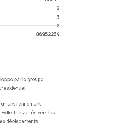
2
3
2
86952234
loppé par le groupe
 résidentiel.
c un environnement
ville. Les accès vers les
e les déplacements