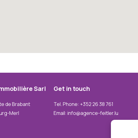
Immobilière
Sarl
Get
in
touch
te de Brabant
Tel. Phone: +352 26 38 761
urg-Merl
Email: info@agence-feitler.lu