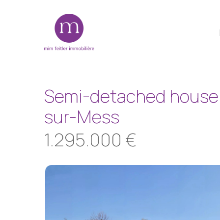
Skip
to
main
content
Semi-detached house
sur-Mess
1.295.000 €