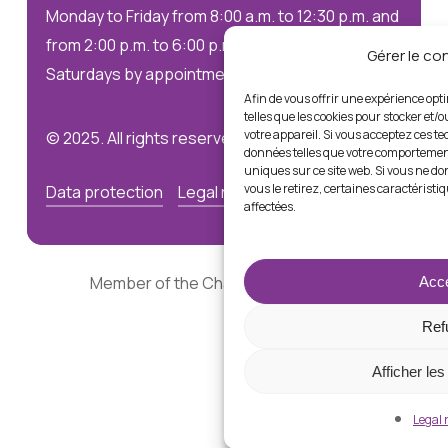
Monday to Friday from 8:00 a.m. to 12:30 p.m. and
from 2:00 p.m. to 6:00 p.m.
Gérer le c
Saturdays by appointment only
Afin de vous offrir une expérience opt
telles que les cookies pour stocker et/
votre appareil. Si vous acceptez ces t
© 2025. All rights reserved
données telles que votre comportement
uniques sur ce site web. Si vous ne d
vous le retirez, certaines caractéristi
Data protection
Legal notices
affectées.
Member of the Chambre Immobilière
Acce
Ref
Afficher le
Legal 