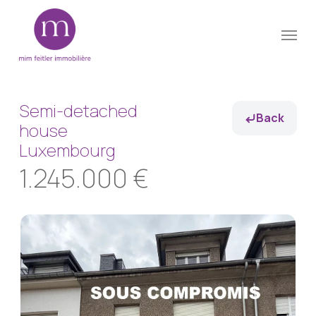
Skip
Menu
to
Close
main
Menu
content
Semi-detached
Back
house
Luxembourg
1.245.000 €