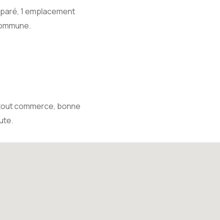
séparé, 1 emplacement
 commune.
e tout commerce, bonne
ute.