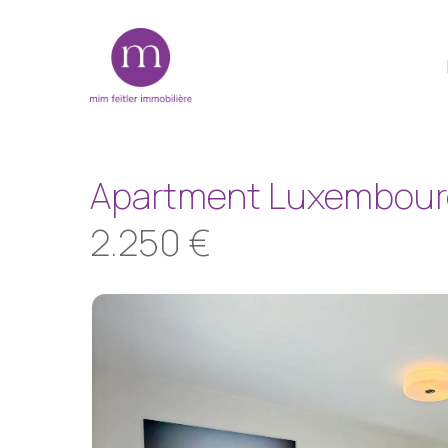
Skip
to
main
content
Apartment Luxembou
2.250 €