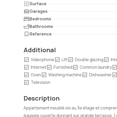
Surface
Garages
Bedrooms
Bathrooms
Reference
Additional
Videophone
Lift
Double glazing
In
Internet
Furnished
Common laundry
Oven
Washing machine
Dishwasher
Television
Description
Appartement meublé sis au 3e étage et comprenan
équipée ouverte donnant sur grande terrasse, 1