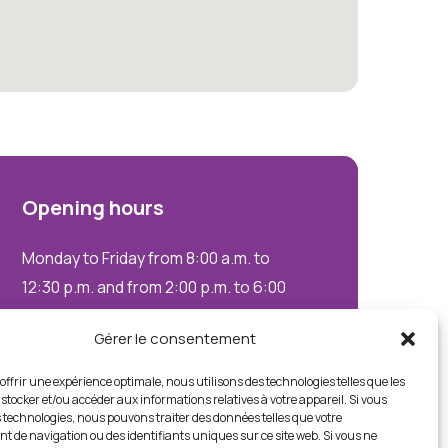
Opening
hours
Monday to Friday from 8:00 a.m. to
12:30 p.m. and from 2:00 p.m. to 6:00
p.m.
Gérer le consentement
Saturdays by appointment only
offrir une expérience optimale, nous utilisons des technologies telles que les
stocker et/ou accéder aux informations relatives à votre appareil. Si vous
 technologies, nous pouvons traiter des données telles que votre
Data protection
Legal notices
 de navigation ou des identifiants uniques sur ce site web. Si vous ne