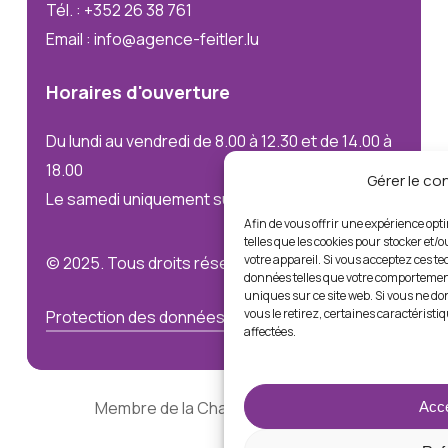
Tél. : +352 26 38 761
Email : info@agence-feitler.lu
Horaires
d'ouverture
Du lundi au vendredi de 8.00 à 12.30 et de 14.00 à
18.00
Gérer le c
Le samedi uniquement sur rendez-vous
Afin de vous offrir une expérience opt
telles que les cookies pour stocker et/
votre appareil. Si vous acceptez ces t
© 2025. Tous droits réservés
données telles que votre comportement
uniques sur ce site web. Si vous ne d
vous le retirez, certaines caractéristi
Protection des données
Mentions légales
affectées.
Membre de la Chambre Immobilière
Acce