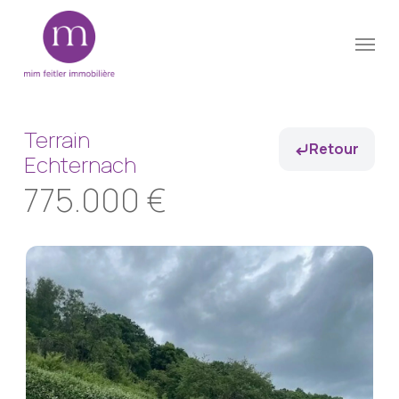
Skip
Menu
to
Close
main
Menu
content
Terrain
Retour
Echternach
775.000 €