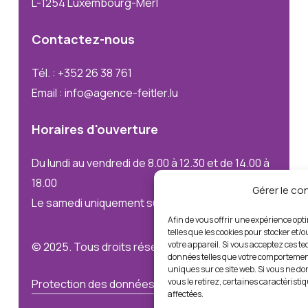
L-1254 Luxembourg-Merl
Contactez-nous
Tél. : +352 26 38 761
Email : info@agence-feitler.lu
Horaires
d'ouverture
Du lundi au vendredi de 8.00 à 12.30 et de 14.00 à
18.00
Gérer le c
Le samedi uniquement sur rendez-vous
Afin de vous offrir une expérience opt
telles que les cookies pour stocker et/
votre appareil. Si vous acceptez ces t
© 2025. Tous droits réservés
données telles que votre comportement
uniques sur ce site web. Si vous ne d
vous le retirez, certaines caractéristi
Protection des données
Mentions légales
affectées.