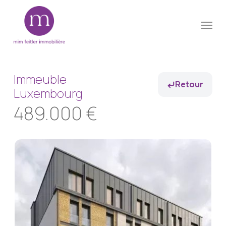
Skip
Menu
to
Close
main
Menu
content
Immeuble
Retour
Luxembourg
489.000 €