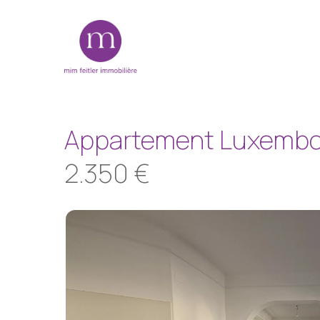
Skip
to
main
content
Appartement Luxemb
2.350 €