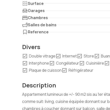
Surface
Garages
Chambres
Salles de bains
Reference
Divers
Double vitrage
Internet
Store
Buan
Interphone
Congélateur
Cuisinière
Plaque de cuisson
Réfrigérateur
Description
Appartement lumineux de +/- 90 m2 sis au 1er é
comme suit: living, cuisine équipée donnant sur b
chambres à coucher donnant sur balcon, salle de 