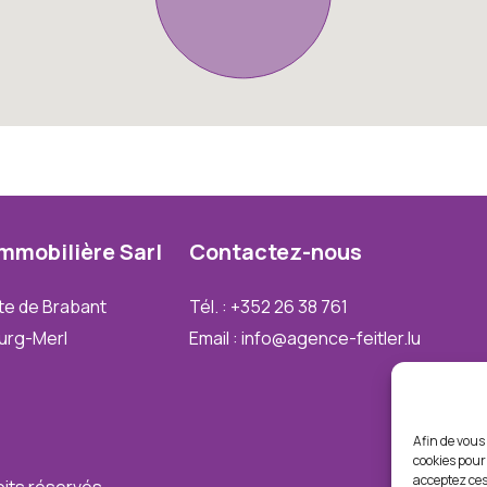
Immobilière
Sarl
Contactez-nous
te de Brabant
Tél. : +352 26 38 761
urg-Merl
Email : info@agence-feitler.lu
Afin de vous 
cookies pour 
acceptez ces