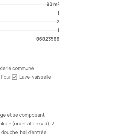
90 m²
1
2
1
86823588
derie commune
Four
Lave-vaisselle
tage et se composant
alcon (orientation sud), 2
douche, hall d’entrée,