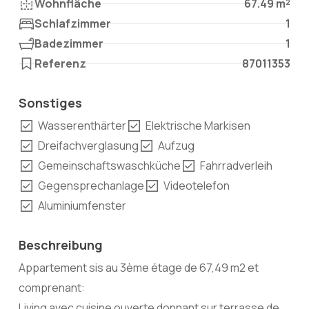
Wohnfläche
67.49 m²
Schlafzimmer
1
Badezimmer
1
Referenz
87011353
Sonstiges
Wasserenthärter
Elektrische Markisen
Dreifachverglasung
Aufzug
Gemeinschaftswaschküche
Fahrradverleih
Gegensprechanlage
Videotelefon
Aluminiumfenster
Beschreibung
Appartement sis au 3ème étage de 67,49 m2 et
comprenant:
Living avec cuisine ouverte donnant sur terrasse de