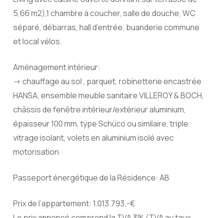
5,66 m2),1 chambre à coucher, salle de douche, WC
séparé, débarras, hall d’entrée, buanderie commune
et local vélos.
Aménagement intérieur:
-> chauffage au sol , parquet, robinetterie encastrée
HANSA, ensemble meuble sanitaire VILLEROY & BOCH,
châssis de fenêtre intérieur/extérieur aluminium,
épaisseur 100 mm, type Schüco ou similaire, triple
vitrage isolant, volets en aluminium isolé avec
motorisation
Passeport énergétique de la Résidence: AB
Prix de l’appartement: 1.013.793,-€
Le prix annoncé comprend la TVA 3% (TVA au taux