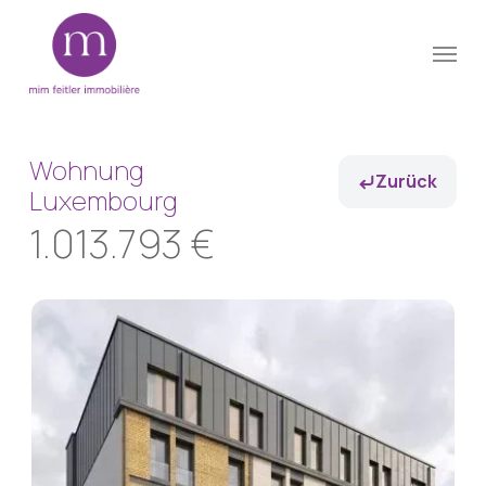
Skip
Menu
to
Close
main
Menu
content
Wohnung
Zurück
Luxembourg
1.013.793 €