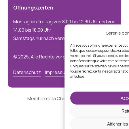
Öffnungszeiten
Montag bis Freitag von 8.00 bis 12.30 Uhr und von
14.00 bis 18.00 Uhr
Gérer le c
Samstags nur nach Vereinbarung
Afin de vous offrir une expérience opt
telles que les cookies pour stocker et/
votre appareil. Si vous acceptez ces t
© 2025. Alle Rechte vorbehalten
données telles que votre comportement
uniques sur ce site web. Si vous ne d
vous le retirez, certaines caractéristi
Datenschutz
Impressum
affectées.
Membre de la Chambre Immobilière
Acce
Ref
Afficher le