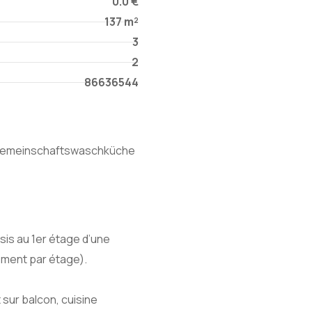
0.0 €
137 m²
3
2
86636544
emeinschaftswaschküche
sis au 1er étage d’une
ement par étage).
 sur balcon, cuisine