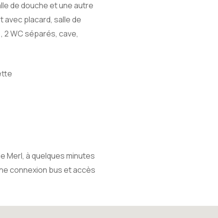
lle de douche et une autre
it avec placard, salle de
e), 2 WC séparés, cave,
ette
de Merl, à quelques minutes
nne connexion bus et accès