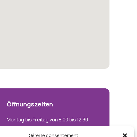
Öffnungszeiten
Montag bis Freitag von 8.00 bis 12.30
Uhr und von 14.00 bis 18.00 Uhr
Gérer le consentement