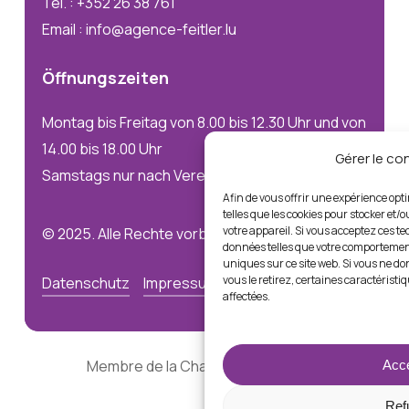
Tel. : +352 26 38 761
Email : info@agence-feitler.lu
Öffnungszeiten
Montag bis Freitag von 8.00 bis 12.30 Uhr und von
14.00 bis 18.00 Uhr
Gérer le c
Samstags nur nach Vereinbarung
Afin de vous offrir une expérience opt
telles que les cookies pour stocker et/
votre appareil. Si vous acceptez ces t
© 2025. Alle Rechte vorbehalten
données telles que votre comportement
uniques sur ce site web. Si vous ne d
vous le retirez, certaines caractéristi
Datenschutz
Impressum
affectées.
Membre de la Chambre Immobilière
Acce
Ref