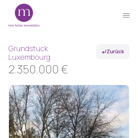
Skip
Menu
to
Close
main
Menu
content
Grundstück
Zurück
Luxembourg
2.350.000 €