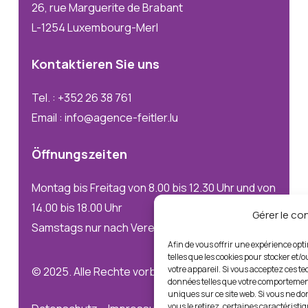
26, rue Marguerite de Brabant
L-1254 Luxembourg-Merl
Kontaktieren
Sie
uns
Tel. : +352 26 38 761
Email : info@agence-feitler.lu
Öffnungszeiten
Montag bis Freitag von 8.00 bis 12.30 Uhr und von
14.00 bis 18.00 Uhr
Gérer le c
Samstags nur nach Vereinbarung
Afin de vous offrir une expérience opt
telles que les cookies pour stocker et/
votre appareil. Si vous acceptez ces t
© 2025. Alle Rechte vorbehalten
données telles que votre comportement
uniques sur ce site web. Si vous ne d
vous le retirez, certaines caractéristi