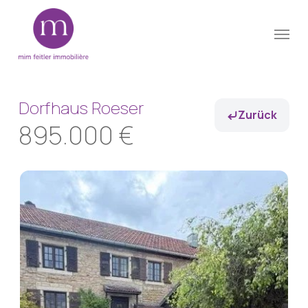
Skip
Menu
to
Close
main
Menu
content
Dorfhaus Roeser
Zurück
895.000 €