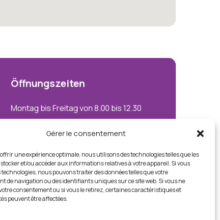
Öffnungszeiten
Montag bis Freitag von 8.00 bis 12.30
Uhr und von 14.00 bis 18.00 Uhr
Gérer le consentement
Samstags nur nach Vereinbarung
offrir une expérience optimale, nous utilisons des technologies telles que les
stocker et/ou accéder aux informations relatives à votre appareil. Si vous
 technologies, nous pouvons traiter des données telles que votre
Datenschutz
Impressum
 de navigation ou des identifiants uniques sur ce site web. Si vous ne
otre consentement ou si vous le retirez, certaines caractéristiques et
tés peuvent être affectées.