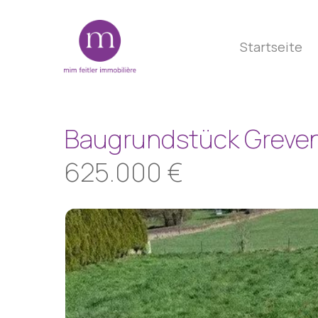
Skip
to
Startseite
main
content
Baugrundstück Greve
625.000 €