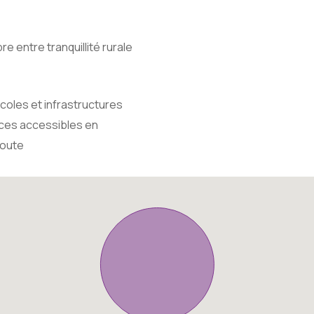
re entre tranquillité rurale
coles et infrastructures
ces accessibles en
route