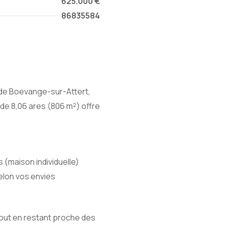
625.000 €
86835584
 de Boevange-sur-Attert,
 de 8,06 ares (806 m²) offre
 (maison individuelle)
selon vos envies
tout en restant proche des