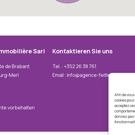
Immobilière
Sarl
Kontaktieren
Sie
uns
te de Brabant
Tel. : +352 26 38 761
urg-Merl
Email : info@agence-feitler.lu
Afin de vous 
cookies pour 
acceptez ces
chte vorbehalten
comportement
donnez pas v
fonctionnali